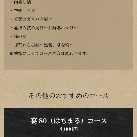
・肉盛り鍋
・空楽サラダ
・若鶏のガリバタ焼き
・蓮根の挟み揚げ〜甘酢あんかけ〜
・鍋の友
・抹茶わらび餅〜黒蜜、きな粉〜
※季節によってコース内容は変わります。
その他のおすすめのコース
宴 80（はちまる）コース
8,000
円