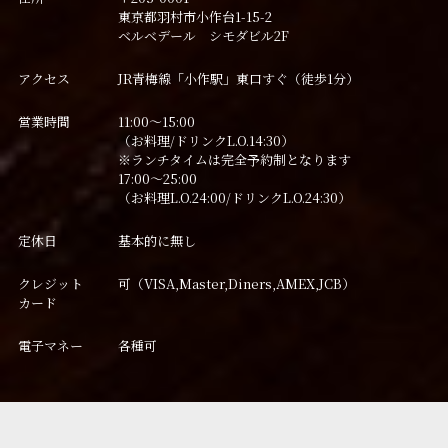
東京都羽村市小作台1-15-2
ベルベデール シモダビル2F
アクセス
JR青梅線「小作駅」東口すぐ（徒歩1分）
営業時間
11:00～15:00
（お料理/ドリンクL.O.14:30）
※ランチタイムは完全予約制となります
17:00～25:00
（お料理L.O.24:00/ドリンクL.O.24:30）
定休日
基本的に無し
クレジット
可（VISA,Master,Diners,AMEX,JCB）
カード
電子マネー
各種可